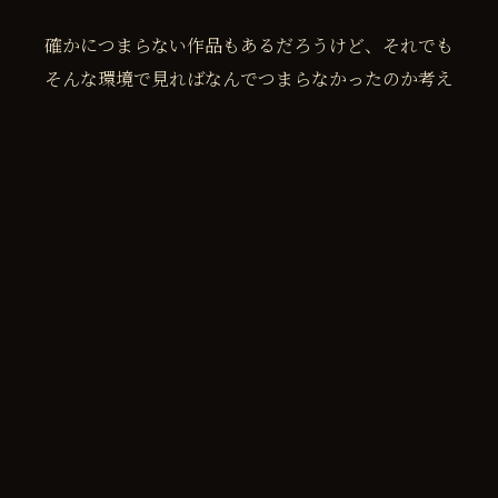
確かにつまらない作品もあるだろうけど、それでも
そんな環境で見ればなんでつまらなかったのか考え
るのではないか。
これは
写真にも繋がる
と僕は思った。
写真もインスタグラムやXで見ると約数秒で消費さ
れる。
でも、写真展があると聞いて写真展まで足を運ぶと
何かそこに価値を見出そうと考えるはずだ。
僕は最近ソールライターの写真展に足を運んだ。