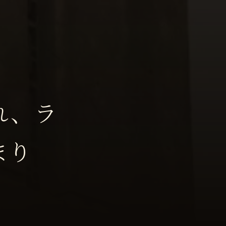
れ、ラ
まり