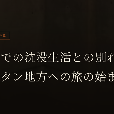
の旅
ドでの沈没生活との別
スタン地方への旅の始
4