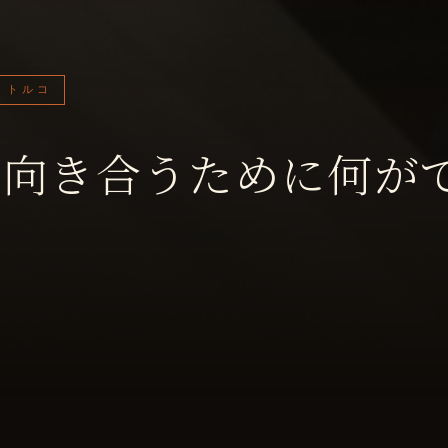
トルコ
と向き合うために何が
4