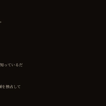
。
知っているだ
場を独占して