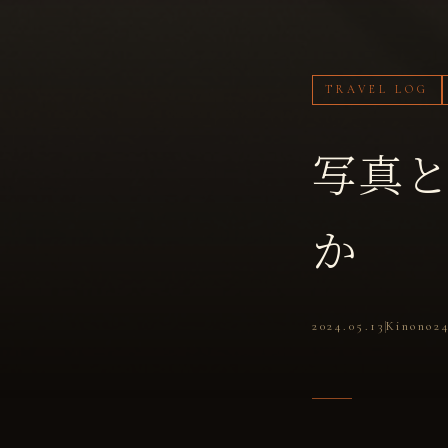
TRAVEL LOG
写真
か
2024.05.13
Kinono2